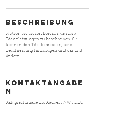
Beschreibung
Nutzen Sie diesen Bereich, um Ihre
Dienstleistungen zu beschreiben. Sie
können den Titel bearbeiten, eine
Beschreibung hinzufügen und das Bild
ändern.
Kontaktangabe
n
Kahlgrachtstraße 26, Aachen, NW , DEU