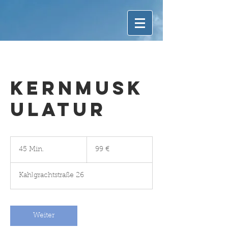
KERNMUSK
ULATUR
99
Euro
45 Min.
4
99 €
5
M
Kahlgrachtstraße 26
i
n
.
Weiter